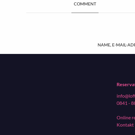
COMMENT
NAME, E-MAIL-AD
Reserva
info@lof
0841 - 8
Online r
Kontakt