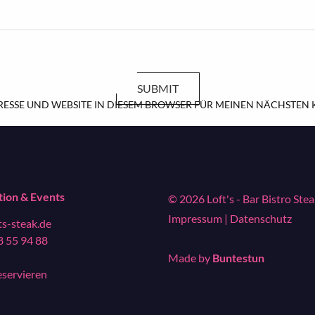
SUBMIT
RESSE UND WEBSITE IN DIESEM BROWSER FÜR MEINEN NÄCHSTEN
tion & Events
© 2026 Loft's - Bar Bistro Ste
Impressum
|
Datenschutz
ts-steak.de
8 55 94 88
Made by
Buntestun
eservieren